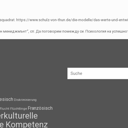
gsquadrat. https://www.schulz-von-thun.de/die-modelle/das-werte-und-entwi
рховен мениджмънт“, сп: Да поговорим помежду си. Психология на успешнот
esisch
Diskriminierung
Französisch
Flüchtlinge
Flucht
erkulturelle
lle Kompetenz