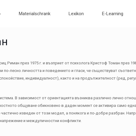
o
Materialschrank
Lexikon
E-Learning
ан
 Риман през 1975 г. и възприет от психолога Кристоф Томан през 1988
и по-лесно личността и поведението и гласи, че съществуват съотве
 спокойствие, индивидуалност), както и на продължителност (ред, рег
истема. В зависимост от ориентацията възниква различно лично отнош
ностното общуване обикновено в даден момент се активира само една
 частично изведен от този модел, а понякога и по-добре разбран. Нап
 напрежение и междуличностни конфликти.