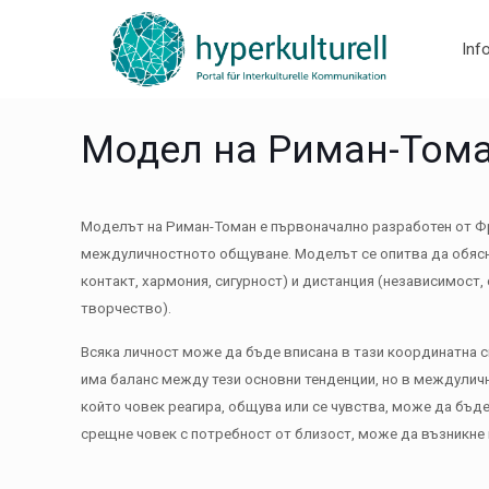
Inf
Модел на Риман-Том
Моделът на Риман-Томан е първоначално разработен от Фриц
междуличностното общуване. Моделът се опитва да обясн
контакт, хармония, сигурност) и дистанция (независимост,
творчество).
Всяка личност може да бъде вписана в тази координатна с
има баланс между тези основни тенденции, но в междулич
който човек реагира, общува или се чувства, може да бъде
срещне човек с потребност от близост, може да възникне