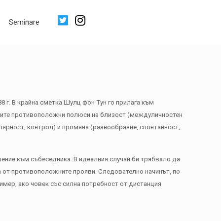
Seminare
 г. В крайна сметка Шулц фон Тун го прилага към
тните противоположни полюси на близост (междуличностен
улярност, контрол) и промяна (разнообразие, спонтанност,
ение към събеседника. В идеалния случай би трябвало да
 от противоположните прояви. Следователно начинът, по
ример, ако човек със силна потребност от дистанция