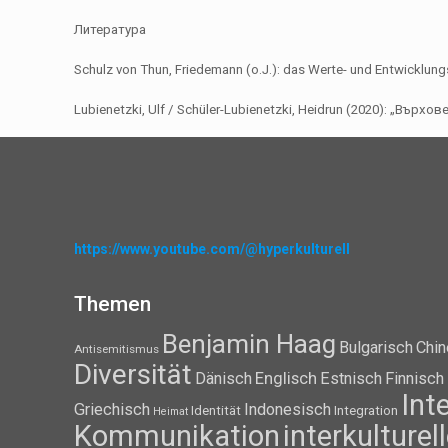
Литература
Schulz von Thun, Friedemann (o.J.): das Werte- und Entwicklun
Lubienetzki, Ulf / Schüler-Lubienetzki, Heidrun (2020): „Въ
https://www.youtube.com/@hyperkulturell
Themen
Benjamin Haag
Bulgarisch
Chin
Antisemitismus
Diversität
Dänisch
Englisch
Estnisch
Finnisch
Int
Griechisch
Indonesisch
Identität
Integration
Heimat
Kommunikation
interkulture