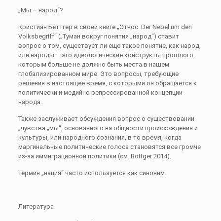
„Мы – народ“?
Кристиан Бёттгер в своей книге „Этнос. Der Nebel um den
Volksbegriff“ („Туман вокруг понятия „народ“) ставит
вопрос о том, существует ли еще такое понятие, как народ,
или народы – это идеологические конструкты прошлого,
которым больше не должно быть места в нашем
глобализированном мире. Это вопросы, требующие
решения в настоящее время, с которыми он обращается к
политически и медийно репрессированной концепции
народа.
Также заслуживает обсуждения вопрос о существовании
„чувства „мы“, основанного на общности происхождения и
культуры, или народного сознания, в то время, когда
маргинальные политические голоса становятся все громче
из-за иммиграционной политики (см. Böttger 2014).
Термин „нация“ часто используется как синоним.
Литература