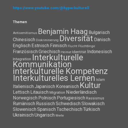
https://www.youtube.com/@hyperkulturell
Themen
Benjamin Haag
Bulgarisch
Antisemitismus
Diversität
Chinesisch
Dänisch
Diskriminierung
Englisch
Estnisch
Finnisch
Flüchtlinge
Flucht
Französisch
Griechisch
Indonesisch
Identität
Heimat
Interkulturelle
Integration
Kommunikation
interkulturelle Kompetenz
Interkulturelles Lernen
Islam
Kultur
Italienisch
Japanisch
Koreanisch
Lettisch
Litauisch
Niederländisch
Migration
Norwegisch
Polnisch
Portugiesisch
Rassismus
Rumänisch
Russisch
Schwedisch
Slowakisch
Slowenisch
Spanisch
Tschechisch
Türkisch
Ukrainisch
Ungarisch
Werte