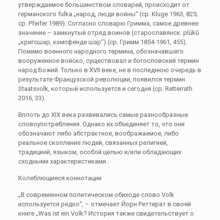
утверждаемое большинством словарей, происходит от
германского fulka „народ, люди войны“ (ср. Kluge 1963, 825;
ср. Pfeifer 1989). Согласно словарю Гримма, самое древнее
значение – замкнутый отряд воинов (старославянск. plŭkŭ
„кригсшар, кэмпфенде шар“) (ср. Гримм 1854-1961, 455).
Помимо военного народного термина, обозначавшего
вооруженное войско, существовал и богословский термин
народ Божий. Только в XVII веке, не в последнюю очередь в
результате Французской революции, появился термин
Staatsvolk, который используется и сегодня (ср. Retterrath
2016, 33).
Вплоть до XIX века развивались самые разнообразные
словоупотребления. Однако их объединяет то, что они
обозначают либо абстрактное, воображаемое, либо
реальное скопление людей, связанных религией,
традицией, языком, особой целью и/или обладающих
сходными характеристиками.
Колеблющиеся коннотации
„В современном политическом обиходе слово Volk
используется редко“, – отмечает Йорн Реттерат в своей
книге „Was ist ein Volk? История также свидетельствует о