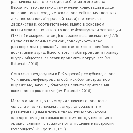
различных проявлениях употребления этого слова.
Вероятно, это связано с изменением коннотаций в ходе
истории. Если в средние века слово Volk понималось как
„низшее сословие“ (простой народ) в отличие от
дворянства и, соответственно, имело в основном
негативную коннотацию, то после Французской революции
(1789 г.) и американской Декларации независимости (1776
г.) оно стало пониматься как „совокупность всех
равноправных граждан“ и, соответственно, приобрело
позитивный заряд. Вместо того чтобы проводить границу
внутри общества, ее стали проводить вокруг него (ср.
Retterrath 2016).
Оставаясь вездесущим в Веймарской республике, слово
Volk дисквалифицировало себя как беспристрастное
выражение, наконец, благодаря попытке присвоения
национал-социалистами (см. Retterrath 2016).
Можно отметить, что история значения слова тесно
связана с политическим и историко-социальным
развитием. Далее Клюге в своем этимологическом
словаре немецкого языка по этому поводу пишет: „его
эмоциональный тон зависит от отношения и настроения
говорящего“. (Kluge 1963, 825)