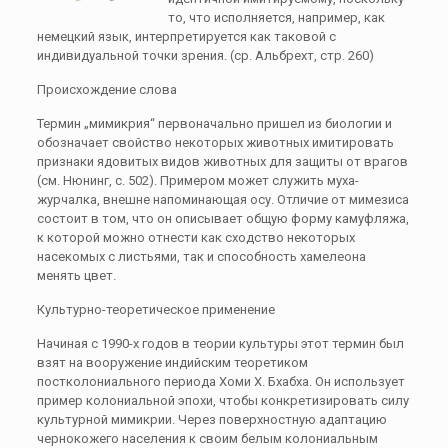
то, что исполняется, например, как
немецкий язык, интерпретируется как таковой с
индивидуальной точки зрения. (ср. Альбрехт, стр. 260)
Происхождение слова
Термин „мимикрия“ первоначально пришел из биологии и
обозначает свойство некоторых животных имитировать
признаки ядовитых видов животных для защиты от врагов
(см. Нюнинг, с. 502). Примером может служить муха-
журчалка, внешне напоминающая осу. Отличие от мимезиса
состоит в том, что он описывает общую форму камуфляжа,
к которой можно отнести как сходство некоторых
насекомых с листьями, так и способность хамелеона
менять цвет.
Культурно-теоретическое применение
Начиная с 1990-х годов в теории культуры этот термин был
взят на вооружение индийским теоретиком
постколониального периода Хоми Х. Бхабха. Он использует
пример колониальной эпохи, чтобы конкретизировать силу
культурной мимикрии. Через поверхностную адаптацию
чернокожего населения к своим белым колониальным