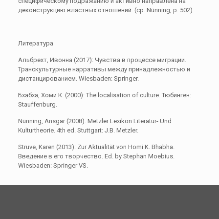
специфическому подражанию и активно направлена на
деконструкцию властных отношений. (ср. Nünning, p. 502)
Литература
Альбрехт, Ивонна (2017): Чувства в процессе миграции.
Транскультурные нарративы между принадлежностью и
дистанцированием. Wiesbaden: Springer.
Бхабха, Хоми К. (2000): The localisation of culture. Тюбинген:
Stauffenburg.
Nünning, Ansgar (2008): Metzler Lexikon Literatur- Und
Kulturtheorie. 4th ed. Stuttgart: J.B. Metzler.
Struve, Karen (2013): Zur Aktualität von Homi K. Bhabha.
Введение в его творчество. Ed. by Stephan Moebius.
Wiesbaden: Springer VS.