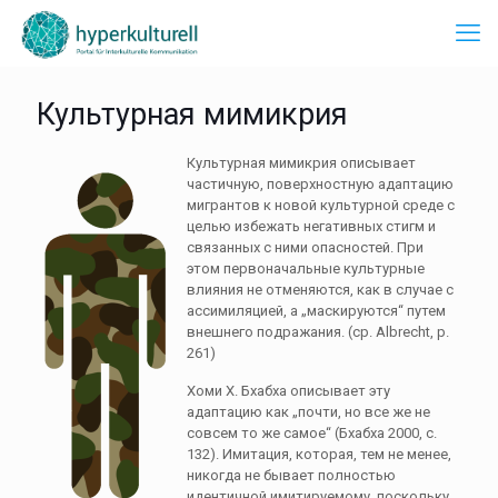
Культурная мимикрия
Культурная мимикрия описывает
частичную, поверхностную адаптацию
мигрантов к новой культурной среде с
целью избежать негативных стигм и
связанных с ними опасностей. При
этом первоначальные культурные
влияния не отменяются, как в случае с
ассимиляцией, а „маскируются“ путем
внешнего подражания. (ср. Albrecht, p.
261)
Хоми Х. Бхабха описывает эту
адаптацию как „почти, но все же не
совсем то же самое“ (Бхабха 2000, с.
132). Имитация, которая, тем не менее,
никогда не бывает полностью
идентичной имитируемому, поскольку