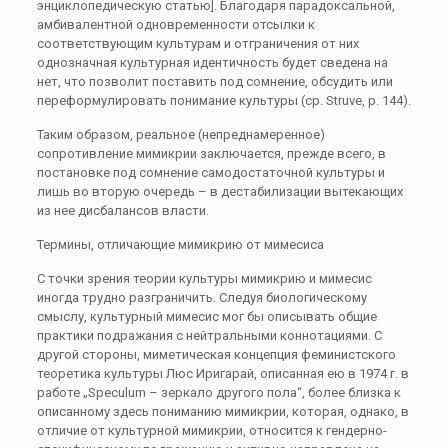
энциклопедическую статью]. Благодаря парадоксальной,
амбивалентной одновременности отсылки к
соответствующим культурам и отграничения от них
однозначная культурная идентичность будет сведена на
нет, что позволит поставить под сомнение, обсудить или
переформулировать понимание культуры (ср. Struve, p. 144).
Таким образом, реальное (непреднамеренное)
сопротивление мимикрии заключается, прежде всего, в
постановке под сомнение самодостаточной культуры и
лишь во вторую очередь – в дестабилизации вытекающих
из нее дисбалансов власти.
Термины, отличающие мимикрию от мимесиса
С точки зрения теории культуры мимикрию и мимесис
иногда трудно разграничить. Следуя биологическому
смыслу, культурный мимесис мог бы описывать общие
практики подражания с нейтральными коннотациями. С
другой стороны, миметическая концепция феминистского
теоретика культуры Люс Иригарай, описанная ею в 1974 г. в
работе „Speculum – зеркало другого пола“, более близка к
описанному здесь пониманию мимикрии, которая, однако, в
отличие от культурной мимикрии, относится к гендерно-