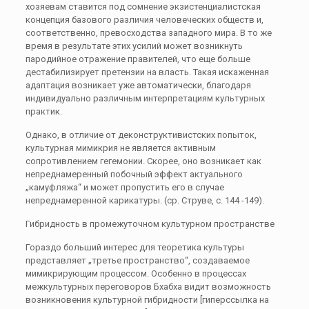
хозяевам ставится под сомнение экзистенциалистская
концепция базового различия человеческих обществ и,
соответственно, превосходства западного мира. В то же
время в результате этих усилий может возникнуть
пародийное отражение правителей, что еще больше
дестабилизирует претензии на власть. Такая искаженная
адаптация возникает уже автоматически, благодаря
индивидуально различным интерпретациям культурных
практик.
Однако, в отличие от деконструктивистских попыток,
культурная мимикрия не является активным
сопротивлением гегемонии. Скорее, оно возникает как
непреднамеренный побочный эффект актуального
„камуфляжа“ и может пропустить его в случае
непреднамеренной карикатуры. (ср. Струве, с. 144 -149).
Гибридность в промежуточном культурном пространстве
Гораздо больший интерес для теоретика культуры
представляет „третье пространство“, создаваемое
мимикрирующим процессом. Особенно в процессах
межкультурных переговоров Бхабха видит возможность
возникновения культурной гибридности [гиперссылка на