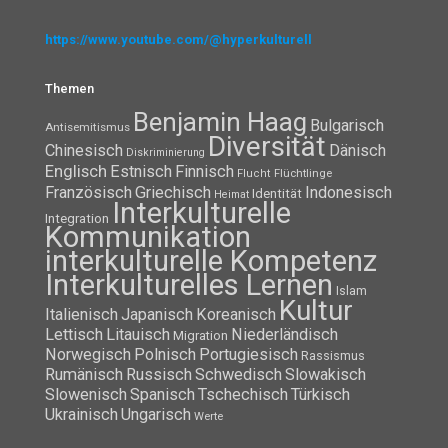
https://www.youtube.com/@hyperkulturell
Themen
Benjamin Haag
Bulgarisch
Antisemitismus
Diversität
Chinesisch
Dänisch
Diskriminierung
Englisch
Estnisch
Finnisch
Flüchtlinge
Flucht
Französisch
Griechisch
Indonesisch
Identität
Heimat
Interkulturelle
Integration
Kommunikation
interkulturelle Kompetenz
Interkulturelles Lernen
Islam
Kultur
Italienisch
Japanisch
Koreanisch
Lettisch
Litauisch
Niederländisch
Migration
Norwegisch
Polnisch
Portugiesisch
Rassismus
Rumänisch
Russisch
Schwedisch
Slowakisch
Slowenisch
Spanisch
Tschechisch
Türkisch
Ukrainisch
Ungarisch
Werte