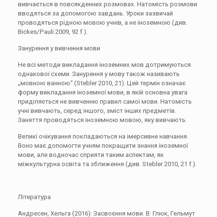
вивчається в повсякденних розмовах. Натомість розмови
вводяться за допомогою завдань. Уроки зазвичай
проводяться рідною мовою учнів, а не іноземною (див.
Bickes/Pauli 2009, 92 f.).
Занурення у вивчення мови
Не всі методи викладання іноземних мов дотримуються
однакової схеми. Занурення у мову також називають
„мовною ванною“ (Stebler 2010, 21). Цей термін означає
форму викладання іноземної мови, в якій основна увага
приділяється не вивченню правил самої мови. Натомість
учні вивчають, серед іншого, зміст інших предметів.
Заняття проводяться іноземною мовою, яку вивчають.
Великі очікування покладаються на імерсивне навчання.
Воно має допомогти учням покращити знання іноземної
мови, але водночас сприяти таким аспектам, як
міжкультурна освіта та зближення (див. Stebler 2010, 21 f.).
Література
Андресен, Хельга (2016): Засвоєння мови. В: Глюк, Гельмут