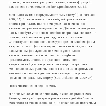
розповідають явно про правила мови, а вона формує їх
самостійно (див. Metzler Lexikon Sprache 2016, 639 f.).
Для цього дитина формує „ментальну схему“ (Bickes/Pauli
2009, 34): Вона переносить вже відомі правила на інші
слова. Прикладом цього є минулий час, який також
називають простим минулим часом. Дієслово в минулому
часі може бути утворене як слабко, наприклад, сказати – я
сказав, так і сильно, наприклад, співати – я співав.
Спочатку діти засвоюють схему утворення слабких форм
на зразок I said. Ця схема переноситься на інші дієслова.
Таким чином формуються надмірно узагальнені
висловлювання, такі як singen – ich singte, які
продовжують використовуватися навіть після
виправлення. Це показує, наскільки міцно закріплена
ментальна схема у дитини. Після того, як вони зрозуміли
минулий час сильних дієслів, вони використовують
граматично правильну форму (див. Bickes/Pauli 2009, 34).
Подвійне вивчення першої мови
Людина може мати не лише одну, а й кілька рідних мов.
Якщо дитина у віці до трьох років вивчає дві або більше
мов свого оточення одночасно, це називається подвійним