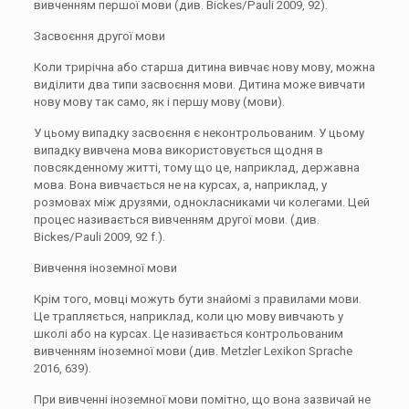
вивченням першої мови (див. Bickes/Pauli 2009, 92).
Засвоєння другої мови
Коли трирічна або старша дитина вивчає нову мову, можна
виділити два типи засвоєння мови. Дитина може вивчати
нову мову так само, як і першу мову (мови).
У цьому випадку засвоєння є неконтрольованим. У цьому
випадку вивчена мова використовується щодня в
повсякденному житті, тому що це, наприклад, державна
мова. Вона вивчається не на курсах, а, наприклад, у
розмовах між друзями, однокласниками чи колегами. Цей
процес називається вивченням другої мови. (див.
Bickes/Pauli 2009, 92 f.).
Вивчення іноземної мови
Крім того, мовці можуть бути знайомі з правилами мови.
Це трапляється, наприклад, коли цю мову вивчають у
школі або на курсах. Це називається контрольованим
вивченням іноземної мови (див. Metzler Lexikon Sprache
2016, 639).
При вивченні іноземної мови помітно, що вона зазвичай не