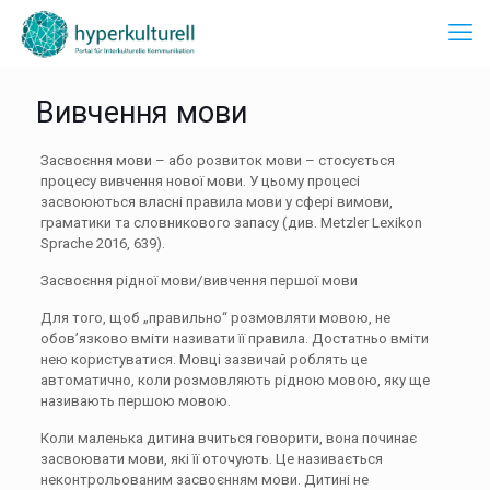
Вивчення мови
Засвоєння мови – або розвиток мови – стосується
процесу вивчення нової мови. У цьому процесі
засвоюються власні правила мови у сфері вимови,
граматики та словникового запасу (див. Metzler Lexikon
Sprache 2016, 639).
Засвоєння рідної мови/вивчення першої мови
Для того, щоб „правильно“ розмовляти мовою, не
обов’язково вміти називати її правила. Достатньо вміти
нею користуватися. Мовці зазвичай роблять це
автоматично, коли розмовляють рідною мовою, яку ще
називають першою мовою.
Коли маленька дитина вчиться говорити, вона починає
засвоювати мови, які її оточують. Це називається
неконтрольованим засвоєнням мови. Дитині не