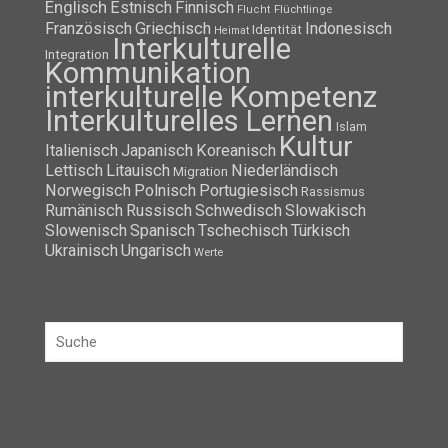
Englisch
Estnisch
Finnisch
Flüchtlinge
Flucht
Französisch
Griechisch
Indonesisch
Identität
Heimat
Interkulturelle
Integration
Kommunikation
interkulturelle Kompetenz
Interkulturelles Lernen
Islam
Kultur
Italienisch
Japanisch
Koreanisch
Lettisch
Litauisch
Niederländisch
Migration
Norwegisch
Polnisch
Portugiesisch
Rassismus
Rumänisch
Russisch
Schwedisch
Slowakisch
Slowenisch
Spanisch
Tschechisch
Türkisch
Ukrainisch
Ungarisch
Werte