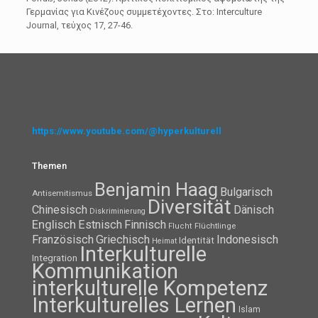
Γερμανίας για Κινέζους συμμετέχοντες. Στο: Interculture
Journal, τεύχος 17, 27-46.
https://www.youtube.com/@hyperkulturell
Themen
Benjamin Haag
Bulgarisch
Antisemitismus
Diversität
Chinesisch
Dänisch
Diskriminierung
Englisch
Estnisch
Finnisch
Flüchtlinge
Flucht
Französisch
Griechisch
Indonesisch
Identität
Heimat
Interkulturelle
Integration
Kommunikation
interkulturelle Kompetenz
Interkulturelles Lernen
Islam