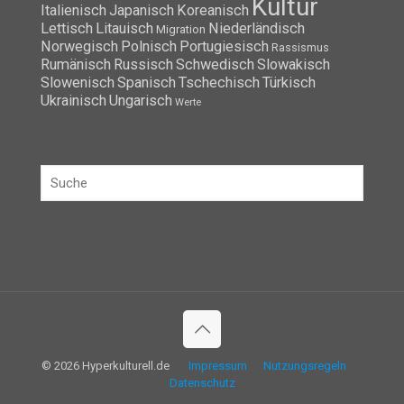
Kultur
Italienisch
Japanisch
Koreanisch
Lettisch
Litauisch
Niederländisch
Migration
Norwegisch
Polnisch
Portugiesisch
Rassismus
Rumänisch
Russisch
Schwedisch
Slowakisch
Slowenisch
Spanisch
Tschechisch
Türkisch
Ukrainisch
Ungarisch
Werte
© 2026 Hyperkulturell.de
Impressum
Nutzungsregeln
Datenschutz