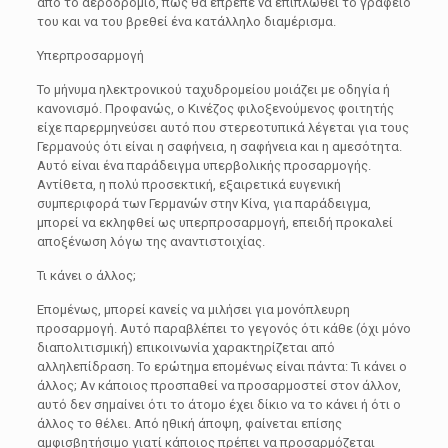
από το αεροδρόμιο, πώς θα έπρεπε να επιπλωθεί το γραφείο
του και να του βρεθεί ένα κατάλληλο διαμέρισμα.
Υπερπροσαρμογή
Το μήνυμα ηλεκτρονικού ταχυδρομείου μοιάζει με οδηγία ή
κανονισμό. Προφανώς, ο Κινέζος φιλοξενούμενος φοιτητής
είχε παρερμηνεύσει αυτό που στερεοτυπικά λέγεται για τους
Γερμανούς ότι είναι η σαφήνεια, η σαφήνεια και η αμεσότητα.
Αυτό είναι ένα παράδειγμα υπερβολικής προσαρμογής.
Αντίθετα, η πολύ προσεκτική, εξαιρετικά ευγενική
συμπεριφορά των Γερμανών στην Κίνα, για παράδειγμα,
μπορεί να εκληφθεί ως υπερπροσαρμογή, επειδή προκαλεί
αποξένωση λόγω της αναντιστοιχίας.
Τι κάνει ο άλλος;
Επομένως, μπορεί κανείς να μιλήσει για μονόπλευρη
προσαρμογή. Αυτό παραβλέπει το γεγονός ότι κάθε (όχι μόνο
διαπολιτισμική) επικοινωνία χαρακτηρίζεται από
αλληλεπίδραση. Το ερώτημα επομένως είναι πάντα: Τι κάνει ο
άλλος; Αν κάποιος προσπαθεί να προσαρμοστεί στον άλλον,
αυτό δεν σημαίνει ότι το άτομο έχει δίκιο να το κάνει ή ότι ο
άλλος το θέλει. Από ηθική άποψη, φαίνεται επίσης
αμφισβητήσιμο γιατί κάποιος πρέπει να προσαρμόζεται