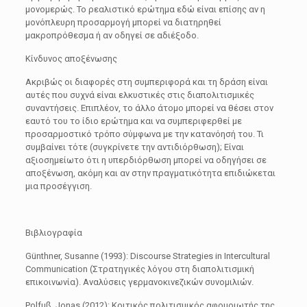
μονομερώς. Το ρεαλιστικό ερώτημα εδώ είναι επίσης αν η
μονόπλευρη προσαρμογή μπορεί να διατηρηθεί
μακροπρόθεσμα ή αν οδηγεί σε αδιέξοδο.
Κίνδυνος αποξένωσης
Ακριβώς οι διαφορές στη συμπεριφορά και τη δράση είναι
αυτές που συχνά είναι ελκυστικές στις διαπολιτισμικές
συναντήσεις. Επιπλέον, το άλλο άτομο μπορεί να θέσει στον
εαυτό του το ίδιο ερώτημα και να συμπεριφερθεί με
προσαρμοστικό τρόπο σύμφωνα με την κατανόησή του. Τι
συμβαίνει τότε (συγκρίνετε την αντιδιόρθωση); Είναι
αξιοσημείωτο ότι η υπερδιόρθωση μπορεί να οδηγήσει σε
αποξένωση, ακόμη και αν στην πραγματικότητα επιδιώκεται
μια προσέγγιση.
Βιβλιογραφία
Günthner, Susanne (1993): Discourse Strategies in Intercultural
Communication (Στρατηγικές λόγου στη διαπολιτισμική
επικοινωνία). Αναλύσεις γερμανοκινεζικών συνομιλιών.
Polfuß, Jonas (2012): Κριτικός πολιτισμικός αφομοιωτής της