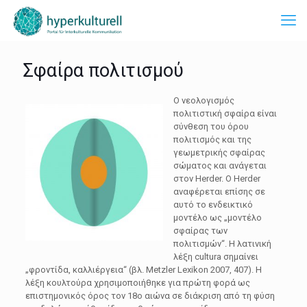
Σφαίρα πολιτισμού
Ο νεολογισμός
πολιτιστική σφαίρα είναι
σύνθεση του όρου
πολιτισμός και της
γεωμετρικής σφαίρας
σώματος και ανάγεται
στον Herder. Ο Herder
αναφέρεται επίσης σε
αυτό το ενδεικτικό
μοντέλο ως „μοντέλο
σφαίρας των
πολιτισμών“. Η λατινική
λέξη cultura σημαίνει
„φροντίδα, καλλιέργεια“ (βλ. Metzler Lexikon 2007, 407). Η
λέξη κουλτούρα χρησιμοποιήθηκε για πρώτη φορά ως
επιστημονικός όρος τον 18ο αιώνα σε διάκριση από τη φύση