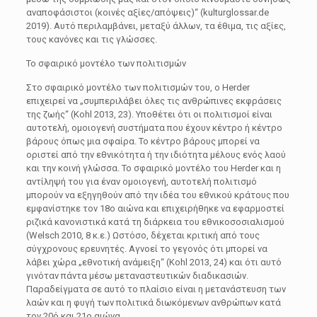
αναποφάσιστοι (κοινές αξίες/απόψεις)“ (kulturglossar.de
2019). Αυτό περιλαμβάνει, μεταξύ άλλων, τα έθιμα, τις αξίες,
τους κανόνες και τις γλώσσες.
Το σφαιρικό μοντέλο των πολιτισμών
Στο σφαιρικό μοντέλο των πολιτισμών του, ο Herder
επιχειρεί να „συμπεριλάβει όλες τις ανθρώπινες εκφράσεις
της ζωής“ (Kohl 2013, 23). Υποθέτει ότι οι πολιτισμοί είναι
αυτοτελή, ομοιογενή συστήματα που έχουν κέντρο ή κέντρο
βάρους όπως μια σφαίρα. Το κέντρο βάρους μπορεί να
οριστεί από την εθνικότητα ή την ιδιότητα μέλους ενός λαού
και την κοινή γλώσσα. Το σφαιρικό μοντέλο του Herder και η
αντίληψή του για έναν ομοιογενή, αυτοτελή πολιτισμό
μπορούν να εξηγηθούν από την ιδέα του εθνικού κράτους που
εμφανίστηκε τον 18ο αιώνα και επιχειρήθηκε να εφαρμοστεί
ριζικά κανονιστικά κατά τη διάρκεια του εθνικοσοσιαλισμού
(Welsch 2010, 8 κ.ε.) Ωστόσο, δέχεται κριτική από τους
σύγχρονους ερευνητές. Αγνοεί το γεγονός ότι μπορεί να
λάβει χώρα „εθνοτική ανάμειξη“ (Kohl 2013, 24) και ότι αυτό
γινόταν πάντα μέσω μεταναστευτικών διαδικασιών.
Παραδείγματα σε αυτό το πλαίσιο είναι η μετανάστευση των
λαών και η φυγή των πολιτικά διωκόμενων ανθρώπων κατά
τον 20ό και 21ο αιώνα.