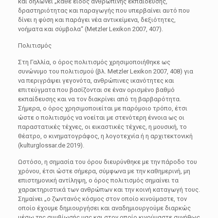
και δηλώνει „κάθε είδος ανθρώπινης εκπαίδευσης,
δραστηριότητας και παραγωγής που υπερβαίνει αυτό που
δίνει η φύση και παράγει νέα αντικείμενα, δεξιότητες,
νοήματα και σύμβολα“ (Metzler Lexikon 2007, 407).
Πολιτισμός
Στη Γαλλία, ο όρος πολιτισμός χρησιμοποιήθηκε ως
συνώνυμο του πολιτισμού (βλ. Metzler Lexikon 2007, 408) για
να περιγράψει γεγονότα, ανθρώπινες ικανότητες και
επιτεύγματα που βασίζονται σε έναν ορισμένο βαθμό
εκπαίδευσης και να τον διακρίνει από τη βαρβαρότητα.
Σήμερα, ο όρος χρησιμοποιείται με παρόμοιο τρόπο, έτσι
ώστε ο πολιτισμός να νοείται με στενότερη έννοια ως οι
παραστατικές τέχνες, οι εικαστικές τέχνες, η μουσική, το
θέατρο, ο κινηματογράφος, η λογοτεχνία ή η αρχιτεκτονική
(kulturglossar.de 2019).
Ωστόσο, η σημασία του όρου διευρύνθηκε με την πάροδο του
χρόνου, έτσι ώστε σήμερα, σύμφωνα με την καθημερινή, μη
επιστημονική αντίληψη, ο όρος πολιτισμός σημαίνει τα
χαρακτηριστικά των ανθρώπων και την κοινή καταγωγή τους.
Σημαίνει „ο ζωντανός κόσμος στον οποίο κινούμαστε, τον
οποίο έχουμε δημιουργήσει και αναδημιουργούμε διαρκώς
μέσω της συμβίωσής μας και στον οποίο κινούμαστε συνήθως