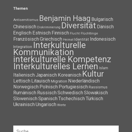
Themen
Benjamin Haag
Bulgarisch
Antisemitismus
Diversität
Chinesisch
Dänisch
Diskriminierung
Englisch
Estnisch
Finnisch
Flüchtlinge
Flucht
Französisch
Griechisch
Indonesisch
Identität
Heimat
Interkulturelle
Integration
Kommunikation
interkulturelle Kompetenz
Interkulturelles Lernen
Islam
Kultur
Italienisch
Japanisch
Koreanisch
Lettisch
Litauisch
Niederländisch
Migration
Norwegisch
Polnisch
Portugiesisch
Rassismus
Rumänisch
Russisch
Schwedisch
Slowakisch
Slowenisch
Spanisch
Tschechisch
Türkisch
Ukrainisch
Ungarisch
Werte