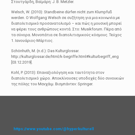
Στουτγάρδη, Βαϊμάρη: J. B. Metzler.
Welsch, W. (2010): Standbeine dürfen nicht zum Klumpfuß
werden. Ο Wolfgang Welsch σε συζήτηση για μια κοινωνία με
διαπολιτισμικό προσανατολισμό – και πώς η μουσική μπορεί
να φέρει τους ανθρώπους κοντά. Στο: Musikforum. Πέρα από
τα σύνορα. Μονοπάτια σε διαπολιτισμικούς κόσμους. Τεύχος
1. Ιανουάριος-Μάρτιος.
Schönhuth, M. (n.d.): Das Kulturglossar.
http://kulturglossar.de/html/k-begriffe.html#kulturbegriff_eng
[03.12.2019].
Kohl, P. (2013): Επαναξιολόγηση και ταυτότητα στον
διαπολιτισμικό χώρο. Αποκλίνουσες υποδοχές δύο συνοικιών
της πόλης του Μανχάιμ. Βισμπάντεν: Springer.
https://www.youtube.com/@hyperkulturell