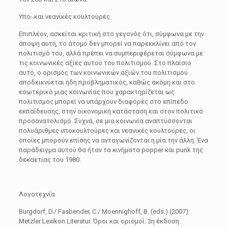
Υπο- και νεανικές κουλτούρες
Επιπλέον, ασκείται κριτική στο γεγονός ότι, σύμφωνα με την
άποψη αυτή, το άτομο δεν μπορεί να παρεκκλίνει από τον
πολιτισμό του, αλλά πρέπει να συμπεριφέρεται σύμφωνα με
τις κοινωνικές αξίες αυτού του πολιτισμού. Στο πλαίσιο
αυτό, ο ορισμός των κοινωνικών αξιών του πολιτισμού
αποδεικνύεται ήδη προβληματικός, καθώς ακόμη και στο
εσωτερικό μιας κοινωνίας που χαρακτηρίζεται ως
πολιτισμός μπορεί να υπάρχουν διαφορές στο επίπεδο
εκπαίδευσης, στην οικονομική κατάσταση και στον πολιτικό
προσανατολισμό. Συχνά, σε μια κοινωνία αναπτύσσονται
πολυάριθμες υποκουλτούρες και νεανικές κουλτούρες, οι
οποίες μπορούν επίσης να ανταγωνίζονται η μία την άλλη. Ένα
παράδειγμα αυτού θα ήταν τα κινήματα popper και punk της
δεκαετίας του 1980.
Λογοτεχνία
Burgdorf, D./ Fasbender, C./ Moennighoff, B. (eds.) (2007):
Metzler Lexikon Literatur. Όροι και ορισμοί. 3η έκδοση.