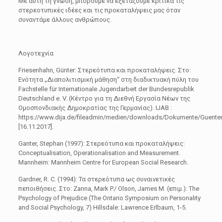
Με αυτή τη γνώση, μπορούμε να εξετάζουμε κριτικά τις
στερεοτυπικές ιδέες και τις προκαταλήψεις μας όταν
συναντάμε άλλους ανθρώπους.
Λογοτεχνία
Friesenhahn, Günter: Στερεότυπα και προκαταλήψεις. Στο:
Ενότητα „Διαπολιτισμική μάθηση“ στη διαδικτυακή πύλη του
Fachstelle für Internationale Jugendarbeit der Bundesrepublik
Deutschland e. V. (Κέντρο για τη Διεθνή Εργασία Νέων της
Ομοσπονδιακής Δημοκρατίας της Γερμανίας). IJAB :
https://www.dija.de/fileadmin/medien/downloads/Dokumente/Guenter
[16.11.2017].
Ganter, Stephan (1997): Στερεότυπα και προκαταλήψεις:
Conceptualisation, Operationalisation and Measurement.
Mannheim: Mannheim Centre for European Social Research.
Gardner, R. C. (1994): Τα στερεότυπα ως συναινετικές
πεποιθήσεις. Στο: Zanna, Mark P./ Olson, James M. (επιμ.): The
Psychology of Prejudice (The Ontario Symposium on Personality
and Social Psychology, 7) Hillsdale: Lawrence Erlbaum, 1-5.