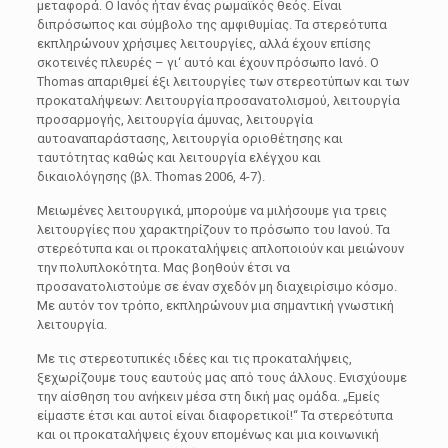
μεταφορά. Ο Ιανός ήταν ένας ρωμαϊκός θεός. Είναι
διπρόσωπος και σύμβολο της αμφιθυμίας. Τα στερεότυπα
εκπληρώνουν χρήσιμες λειτουργίες, αλλά έχουν επίσης
σκοτεινές πλευρές – γι‘ αυτό και έχουν πρόσωπο Ιανό. Ο
Thomas απαριθμεί έξι λειτουργίες των στερεοτύπων και των
προκαταλήψεων: Λειτουργία προσανατολισμού, λειτουργία
προσαρμογής, λειτουργία άμυνας, λειτουργία
αυτοαναπαράστασης, λειτουργία οριοθέτησης και
ταυτότητας καθώς και λειτουργία ελέγχου και
δικαιολόγησης (βλ. Thomas 2006, 4-7).
Μειωμένες λειτουργικά, μπορούμε να μιλήσουμε για τρεις
λειτουργίες που χαρακτηρίζουν το πρόσωπο του Ιανού. Τα
στερεότυπα και οι προκαταλήψεις απλοποιούν και μειώνουν
την πολυπλοκότητα. Μας βοηθούν έτσι να
προσανατολιστούμε σε έναν σχεδόν μη διαχειρίσιμο κόσμο.
Με αυτόν τον τρόπο, εκπληρώνουν μια σημαντική γνωστική
λειτουργία.
Με τις στερεοτυπικές ιδέες και τις προκαταλήψεις,
ξεχωρίζουμε τους εαυτούς μας από τους άλλους. Ενισχύουμε
την αίσθηση του ανήκειν μέσα στη δική μας ομάδα. „Εμείς
είμαστε έτσι και αυτοί είναι διαφορετικοί!“ Τα στερεότυπα
και οι προκαταλήψεις έχουν επομένως και μια κοινωνική