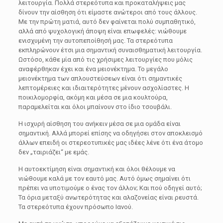
λειτουργία. Πολλά στερεότυπα και προκαταλήψεις μας
δίνουν την αίσθηση ότι είμαστε ανώτεροι από τους άλλους.
Με την πρώτη ματιά, αυτό δεν φαίνεται πολύ συμπαθητικό,
αλλά από ψυχολογική άποψη είναι επωφελές: νιώθουμε
ενισχυμένη την αυτοπεποίθησή μας. Τα στερεότυπα
εκπληρώνουν έτσι μια σημαντική συναισθηματική λειτουργία.
Ωστόσο, κάθε μία από τις χρήσιμες λειτουργίες που μόλις
αναφέρθηκαν έχει και ένα μειονέκτημα. Το μεγάλο
μειονέκτημα των απλουστεύσεων είναι ότι σημαντικές
λεπτομέρειες και ιδιαιτερότητες μένουν ασχολίαστες. Η
ποικιλομορφία, ακόμη και μέσα σε μια κουλτούρα,
παραμελείται και όλοι μπαίνουν στο ίδιο τσουβάλι.
Η ισχυρή αίσθηση του ανήκειν μέσα σε μια ομάδα είναι
σημαντική. Αλλά μπορεί επίσης να οδηγήσει στον αποκλεισμό
άλλων επειδή οι στερεοτυπικές μας ιδέες λένε ότι ένα άτομο
δεν „ταιριάζει“ με εμάς.
Η αυτοεκτίμηση είναι σημαντική και όλοι θέλουμε να
νιώθουμε καλά με τον εαυτό μας. Αυτό όμως σημαίνει ότι
πρέπει να υποτιμούμε ο ένας τον άλλον; Και πού οδηγεί αυτό;
Τα όρια μεταξύ ανωτερότητας και αλαζονείας είναι ρευστά.
Τα στερεότυπα έχουν πρόσωπο Ιανού.