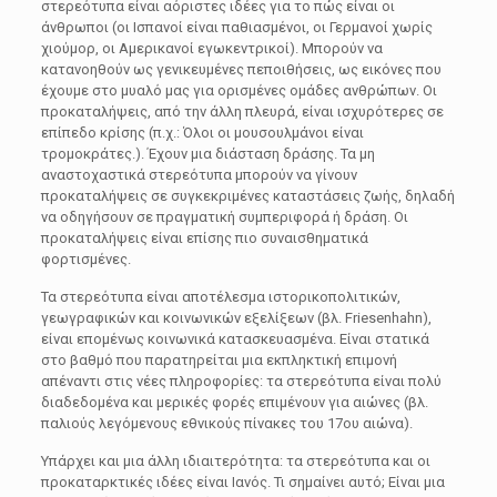
στερεότυπα είναι αόριστες ιδέες για το πώς είναι οι
άνθρωποι (οι Ισπανοί είναι παθιασμένοι, οι Γερμανοί χωρίς
χιούμορ, οι Αμερικανοί εγωκεντρικοί). Μπορούν να
κατανοηθούν ως γενικευμένες πεποιθήσεις, ως εικόνες που
έχουμε στο μυαλό μας για ορισμένες ομάδες ανθρώπων. Οι
προκαταλήψεις, από την άλλη πλευρά, είναι ισχυρότερες σε
επίπεδο κρίσης (π.χ.: Όλοι οι μουσουλμάνοι είναι
τρομοκράτες.). Έχουν μια διάσταση δράσης. Τα μη
αναστοχαστικά στερεότυπα μπορούν να γίνουν
προκαταλήψεις σε συγκεκριμένες καταστάσεις ζωής, δηλαδή
να οδηγήσουν σε πραγματική συμπεριφορά ή δράση. Οι
προκαταλήψεις είναι επίσης πιο συναισθηματικά
φορτισμένες.
Τα στερεότυπα είναι αποτέλεσμα ιστορικοπολιτικών,
γεωγραφικών και κοινωνικών εξελίξεων (βλ. Friesenhahn),
είναι επομένως κοινωνικά κατασκευασμένα. Είναι στατικά
στο βαθμό που παρατηρείται μια εκπληκτική επιμονή
απέναντι στις νέες πληροφορίες: τα στερεότυπα είναι πολύ
διαδεδομένα και μερικές φορές επιμένουν για αιώνες (βλ.
παλιούς λεγόμενους εθνικούς πίνακες του 17ου αιώνα).
Υπάρχει και μια άλλη ιδιαιτερότητα: τα στερεότυπα και οι
προκαταρκτικές ιδέες είναι Ιανός. Τι σημαίνει αυτό; Είναι μια