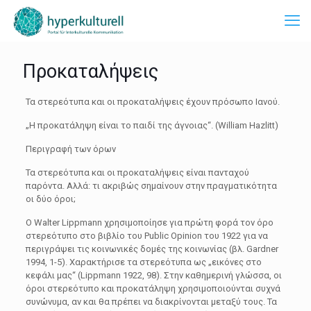
Προκαταλήψεις
Τα στερεότυπα και οι προκαταλήψεις έχουν πρόσωπο Ιανού.
„Η προκατάληψη είναι το παιδί της άγνοιας“. (William Hazlitt)
Περιγραφή των όρων
Τα στερεότυπα και οι προκαταλήψεις είναι πανταχού
παρόντα. Αλλά: τι ακριβώς σημαίνουν στην πραγματικότητα
οι δύο όροι;
Ο Walter Lippmann χρησιμοποίησε για πρώτη φορά τον όρο
στερεότυπο στο βιβλίο του Public Opinion του 1922 για να
περιγράψει τις κοινωνικές δομές της κοινωνίας (βλ. Gardner
1994, 1-5). Χαρακτήρισε τα στερεότυπα ως „εικόνες στο
κεφάλι μας“ (Lippmann 1922, 98). Στην καθημερινή γλώσσα, οι
όροι στερεότυπο και προκατάληψη χρησιμοποιούνται συχνά
συνώνυμα, αν και θα πρέπει να διακρίνονται μεταξύ τους. Τα