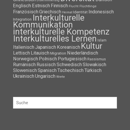
Diskriminierung
Englisch
Estnisch
Finnisch
Flüchtlinge
Flucht
Französisch
Griechisch
Indonesisch
Identität
Heimat
Interkulturelle
Integration
Kommunikation
interkulturelle Kompetenz
Interkulturelles Lernen
Islam
Kultur
Italienisch
Japanisch
Koreanisch
Lettisch
Litauisch
Niederländisch
Migration
Norwegisch
Polnisch
Portugiesisch
Rassismus
Rumänisch
Russisch
Schwedisch
Slowakisch
Slowenisch
Spanisch
Tschechisch
Türkisch
Ukrainisch
Ungarisch
Werte