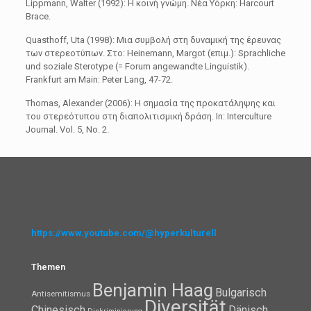
Lippmann, Walter (1992): Η κοινή γνώμη. Νέα Υόρκη: Harcourt
Brace.
Quasthoff, Uta (1998): Μια συμβολή στη δυναμική της έρευνας
των στερεοτύπων. Στο: Heinemann, Margot (επιμ.): Sprachliche
und soziale Sterotype (= Forum angewandte Linguistik).
Frankfurt am Main: Peter Lang, 47-72.
Thomas, Alexander (2006): Η σημασία της προκατάληψης και
του στερεότυπου στη διαπολιτισμική δράση. In: Interculture
Journal. Vol. 5, No. 2.
https://www.youtube.com/@hyperkulturell
Themen
Benjamin Haag
Bulgarisch
Antisemitismus
Diversität
Chinesisch
Dänisch