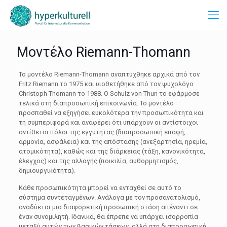
Μοντέλο Riemann-Thomann
Το μοντέλο Riemann-Thomann αναπτύχθηκε αρχικά από τον
Fritz Riemann το 1975 και υιοθετήθηκε από τον ψυχολόγο
Christoph Thomann το 1988. Ο Schulz von Thun το εφάρμοσε
τελικά στη διαπροσωπική επικοινωνία. Το μοντέλο
προσπαθεί να εξηγήσει ευκολότερα την προσωπικότητα και
τη συμπεριφορά και αναφέρει ότι υπάρχουν οι αντίστοιχοι
αντίθετοι πόλοι της εγγύτητας (διαπροσωπική επαφή,
αρμονία, ασφάλεια) και της απόστασης (ανεξαρτησία, ηρεμία,
ατομικότητα), καθώς και της διάρκειας (τάξη, κανονικότητα,
έλεγχος) και της αλλαγής (ποικιλία, αυθορμητισμός,
δημιουργικότητα).
Κάθε προσωπικότητα μπορεί να ενταχθεί σε αυτό το
σύστημα συντεταγμένων. Ανάλογα με τον προσανατολισμό,
αναδύεται μια διαφορετική προσωπική στάση απέναντι σε
έναν συνομιλητή. Ιδανικά, θα έπρεπε να υπάρχει ισορροπία
μεταξύ αυτών των βασικών τάσεων, αλλά στη διαπροσωπική