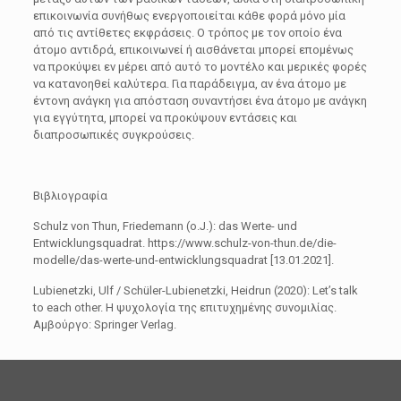
επικοινωνία συνήθως ενεργοποιείται κάθε φορά μόνο μία
από τις αντίθετες εκφράσεις. Ο τρόπος με τον οποίο ένα
άτομο αντιδρά, επικοινωνεί ή αισθάνεται μπορεί επομένως
να προκύψει εν μέρει από αυτό το μοντέλο και μερικές φορές
να κατανοηθεί καλύτερα. Για παράδειγμα, αν ένα άτομο με
έντονη ανάγκη για απόσταση συναντήσει ένα άτομο με ανάγκη
για εγγύτητα, μπορεί να προκύψουν εντάσεις και
διαπροσωπικές συγκρούσεις.
Βιβλιογραφία
Schulz von Thun, Friedemann (o.J.): das Werte- und
Entwicklungsquadrat. https://www.schulz-von-thun.de/die-
modelle/das-werte-und-entwicklungsquadrat [13.01.2021].
Lubienetzki, Ulf / Schüler-Lubienetzki, Heidrun (2020): Let’s talk
to each other. Η ψυχολογία της επιτυχημένης συνομιλίας.
Αμβούργο: Springer Verlag.