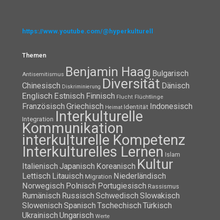
https://www.youtube.com/@hyperkulturell
Themen
Benjamin Haag
Bulgarisch
Antisemitismus
Diversität
Chinesisch
Dänisch
Diskriminierung
Englisch
Estnisch
Finnisch
Flüchtlinge
Flucht
Französisch
Griechisch
Indonesisch
Identität
Heimat
Interkulturelle
Integration
Kommunikation
interkulturelle Kompetenz
Interkulturelles Lernen
Islam
Kultur
Italienisch
Japanisch
Koreanisch
Lettisch
Litauisch
Niederländisch
Migration
Norwegisch
Polnisch
Portugiesisch
Rassismus
Rumänisch
Russisch
Schwedisch
Slowakisch
Slowenisch
Spanisch
Tschechisch
Türkisch
Ukrainisch
Ungarisch
Werte