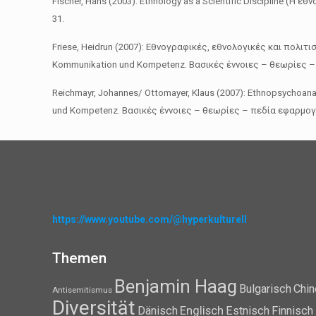
Fischer, Hans (2003): Ethnology as a Scientific Discipline (Η 
31.
Friese, Heidrun (2007): Εθνογραφικές, εθνολογικές και πολιτι
Kommunikation und Kompetenz. Βασικές έννοιες – θεωρίες – 
Reichmayr, Johannes/ Ottomayer, Klaus (2007): Ethnopsychoana
und Kompetenz. Βασικές έννοιες – θεωρίες – πεδία εφαρμογή
https://www.youtube.com/@hyperkulturell
Themen
Benjamin Haag
Bulgarisch
Chin
Antisemitismus
Diversität
Dänisch
Englisch
Estnisch
Finnisch