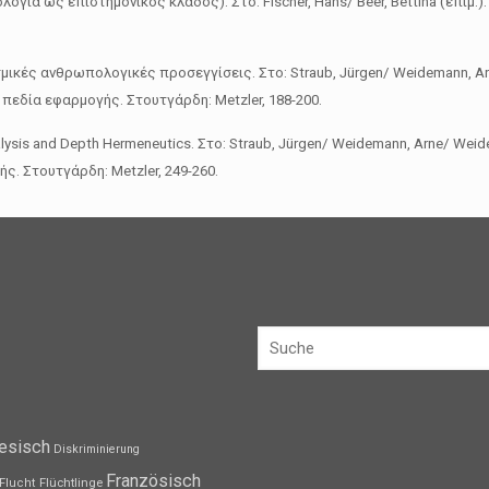
εθνολογία ως επιστημονικός κλάδος). Στο: Fischer, Hans/ Beer, Bettina (επιμ.
σμικές ανθρωπολογικές προσεγγίσεις. Στο: Straub, Jürgen/ Weidemann, Arne
πεδία εφαρμογής. Στουτγάρδη: Metzler, 188-200.
lysis and Depth Hermeneutics. Στο: Straub, Jürgen/ Weidemann, Arne/ Weide
ς. Στουτγάρδη: Metzler, 249-260.
esisch
Diskriminierung
Französisch
Flüchtlinge
Flucht