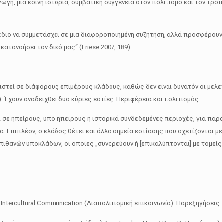
ωγή, μια κοινή ιστορία, συμβατική συγγένεια στον πολιτισμό και τον τρό
δίο να συμμετάσχει σε μια διαφοροποιημένη συζήτηση, αλλά προσφέρουν ε
κατανοήσει τον δικό μας“ (Friese 2007, 189).
στεί σε διάφορους επιμέρους κλάδους, καθώς δεν είναι δυνατόν οι μελετ
. Έχουν αναδειχθεί δύο κύριες εστίες: Περιφέρεια και πολιτισμός.
ί σε ηπείρους, υπο-ηπείρους ή ιστορικά συνδεδεμένες περιοχές, για παρά
ία. Επιπλέον, ο κλάδος θέτει και άλλα σημεία εστίασης που σχετίζονται 
θανών υποκλάδων, οι οποίες „συνορεύουν ή [επικαλύπτονται] με τομείς ά
n: Intercultural Communication (Διαπολιτισμική επικοινωνία). Παρεξηγήσεις