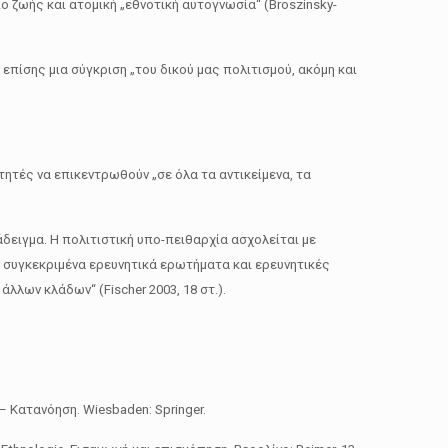
πο ζωής και ατομική „εθνοτική αυτογνωσία“ (Broszinsky-
πίσης μια σύγκριση „του δικού μας πολιτισμού, ακόμη και
ητές να επικεντρωθούν „σε όλα τα αντικείμενα, τα
δειγμα. Η πολιτιστική υπο-πειθαρχία ασχολείται με
με συγκεκριμένα ερευνητικά ερωτήματα και ερευνητικές
λλων κλάδων“ (Fischer 2003, 18 στ.).
 – Κατανόηση. Wiesbaden: Springer.