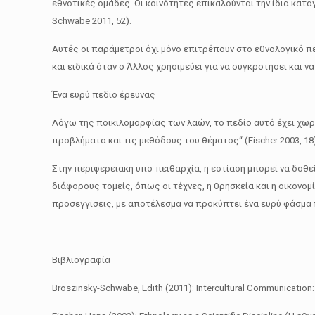
εθνοτικές ομάδες. Οι κοινότητες επικαλούνται την ίδια καταγ
Schwabe 2011, 52).
Αυτές οι παράμετροι όχι μόνο επιτρέπουν στο εθνολογικό πε
και ειδικά όταν ο Άλλος χρησιμεύει για να συγκροτήσει και να 
Ένα ευρύ πεδίο έρευνας
Λόγω της ποικιλομορφίας των λαών, το πεδίο αυτό έχει χωρι
προβλήματα και τις μεθόδους του θέματος“ (Fischer 2003, 18)
Στην περιφερειακή υπο-πειθαρχία, η εστίαση μπορεί να δοθε
διάφορους τομείς, όπως οι τέχνες, η θρησκεία και η οικονομ
προσεγγίσεις, με αποτέλεσμα να προκύπτει ένα ευρύ φάσμα πι
Βιβλιογραφία
Broszinsky-Schwabe, Edith (2011): Intercultural Communicatio