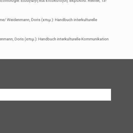
): Ethnologie. Εισαγωγή και επισκόπηση. Βερολίνο: Reimer, 13-
/ Weidenmann, Doris (επιμ.): Handbuch interkulturelle
nmann, Doris (επιμ.): Handbuch interkulturelle Kommunikation