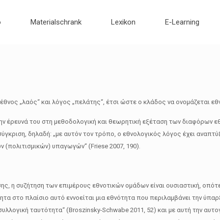
o
Materialschrank
Lexikon
E-Learning
θνος „λαός“ και λόγος „πελάτης“, έτσι ώστε ο κλάδος να ονομάζεται εθνο
την έρευνά του στη μεθοδολογική και θεωρητική εξέταση των διαφόρων εθ
ύγκριση, δηλαδή: „με αυτόν τον τρόπο, ο εθνολογικός λόγος έχει αναπτ
(πολιτισμικών) υπαγωγών“ (Friese 2007, 190).
ης, η συζήτηση των επιμέρους εθνοτικών ομάδων είναι ουσιαστική, οπότε 
α στο πλαίσιο αυτό εννοείται μια εθνότητα που περιλαμβάνει την ύπαρξ
υλλογική ταυτότητα“ (Broszinsky-Schwabe 2011, 52) και με αυτή την αυ