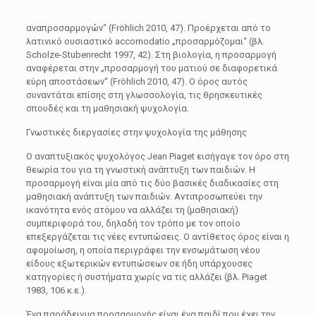
αναπροσαρμογών“ (Fröhlich 2010, 47). Προέρχεται από το
λατινικό ουσιαστικό accomodatio „προσαρμόζομαι“ (βλ.
Scholze-Stubenrecht 1997, 42). Στη βιολογία, η προσαρμογή
αναφέρεται στην „προσαρμογή του ματιού σε διαφορετικά
εύρη αποστάσεων“ (Fröhlich 2010, 47). Ο όρος αυτός
συναντάται επίσης στη γλωσσολογία, τις θρησκευτικές
σπουδές και τη μαθησιακή ψυχολογία.
Γνωστικές διεργασίες στην ψυχολογία της μάθησης
Ο αναπτυξιακός ψυχολόγος Jean Piaget εισήγαγε τον όρο στη
θεωρία του για τη γνωστική ανάπτυξη των παιδιών. Η
προσαρμογή είναι μία από τις δύο βασικές διαδικασίες στη
μαθησιακή ανάπτυξη των παιδιών. Αντιπροσωπεύει την
ικανότητα ενός ατόμου να αλλάζει τη (μαθησιακή)
συμπεριφορά του, δηλαδή τον τρόπο με τον οποίο
επεξεργάζεται τις νέες εντυπώσεις. Ο αντίθετος όρος είναι η
αφομοίωση, η οποία περιγράφει την ενσωμάτωση νέου
είδους εξωτερικών εντυπώσεων σε ήδη υπάρχουσες
κατηγορίες ή συστήματα χωρίς να τις αλλάζει (βλ. Piaget
1983, 106 κ.ε.).
Ένα παράδειγμα προσαρμογής είναι ένα παιδί που έχει την