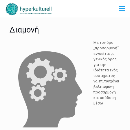
Διαμονή
Με τον όρο
„προσαρμογή“
εννοείται „ο
γενικός όρος
για την
ιδιότητα ενός
συστήματος
να επιτυγχάνει
βελτιωμένη
προσαρμογή
και απόδοση
μέσω