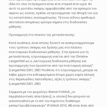
ιδέα ότι όλα τα πράγματα είναι είτε στερεά είτε υγρά. Αν
αυτό το μοντέλο σκέψης αμφισβητηθεί από την εμπειρία του
αερίου ως ουσίας, πρέπει να προσαρμόσει την άποψή του για
τις καταστάσεις συσσωμάτωσης. Τέτοιου είδους ερεθισμοί
αποτελούν επομένως κρίσιμα σημεία στις διαδικασίες
μάθησης.
Προσαρμογή στο πλαίσιο της μετανάστευσης
Κατά συνέπεια, είναι επίσης δυνατό να αναπροσαρμόσουμε
τους τρόπους σκέψης και δράσης μας στο πλαίσιο
πολιτισμικών διαδικασιών μάθησης. Στην έρευνα για τη
μετανάστευση, η προσαρμογή νοείται από την Christine
Langenfeld ως η „λειτουργική διαδικασία μάθησης και
προσαρμογής που προκύπτει από την πολιτισμική αλλαγή“.
(Langenfeld 2001, 283) Υποθέτει ότι η προσαρμογή „μπορεί να
λάβει χώρα στα ενδιαφερόμενα άτομα χωρίς καμία αλλαγή
στις θεμελιώδεις πεποιθήσεις, αξίες ή τρόπους σκέψης“
(Langenfeld 2001, 283).
Σύμφωνα με τον ψυχολόγο Werner Fröhlich, „οι
περιβαλλοντικές απαιτήσεις[, οι οποίες] δεν μπορούν να
ικανοποιηθούν με το επί του παρόντος διαθέσιμο
ρεπερτόριο[ε] ενεργειών“ (Fröhlich 2010, 48) είναι ένας από