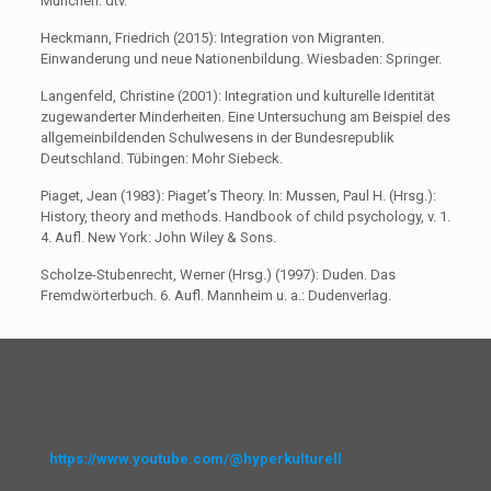
München: dtv.
Heckmann, Friedrich (2015): Integration von Migranten.
Einwanderung und neue Nationenbildung. Wiesbaden: Springer.
Langenfeld, Christine (2001): Integration und kulturelle Identität
zugewanderter Minderheiten. Eine Untersuchung am Beispiel des
allgemeinbildenden Schulwesens in der Bundesrepublik
Deutschland. Tübingen: Mohr Siebeck.
Piaget, Jean (1983): Piaget’s Theory. In: Mussen, Paul H. (Hrsg.):
History, theory and methods. Handbook of child psychology, v. 1.
4. Aufl. New York: John Wiley & Sons.
Scholze-Stubenrecht, Werner (Hrsg.) (1997): Duden. Das
Fremdwörterbuch. 6. Aufl. Mannheim u. a.: Dudenverlag.
https://www.youtube.com/@hyperkulturell