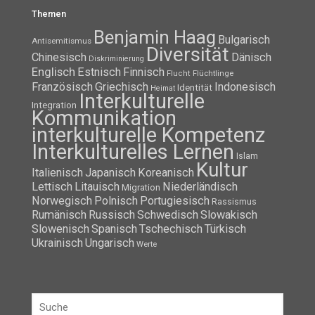
Themen
Benjamin Haag
Bulgarisch
Antisemitismus
Diversität
Chinesisch
Dänisch
Diskriminierung
Englisch
Estnisch
Finnisch
Flüchtlinge
Flucht
Französisch
Griechisch
Indonesisch
Identität
Heimat
Interkulturelle
Integration
Kommunikation
interkulturelle Kompetenz
Interkulturelles Lernen
Islam
Kultur
Italienisch
Japanisch
Koreanisch
Lettisch
Litauisch
Niederländisch
Migration
Norwegisch
Polnisch
Portugiesisch
Rassismus
Rumänisch
Russisch
Schwedisch
Slowakisch
Slowenisch
Spanisch
Tschechisch
Türkisch
Ukrainisch
Ungarisch
Werte