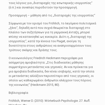
τους λόγους για „διαταραχές της εσωτερικής ισορροπίας“
(ό.π.) και συνεπώς πυροδοτούν την προσαρμογή.
Προσαρμογή – μάθηση από τις „διαταραχές της ισορροπίας“
Σύμφωνα με τον ορισμό του Fröhlich, το λεγόμενο πολιτισμικά
„ξένο“, δηλαδή αυτό που συχνά θεωρείται διαταραχή στο
πλαίσιο των συζητήσεων για τη γερμανική ένταξη, μπορεί
επίσης να κατανοηθεί ως ευκαιρία. Διότι η „διαταραχή της
ισορροπίας“, κατά την έννοια του Piaget, ανοίγει τη
δυνατότητα στους ανθρώπους να αναπροσαρμόσουν τους
τρόπους σκέψης και δράσης τους.
Ο κοινωνιολόγος Friedrich Heckmann περιγράφει μια
ασύμμετρη αμοιβαιότητα: „Στις διαδικασίες μάθησης
συμμετέχουν μετανάστες και γηγενείς. Αν και πρόκειται για
μια αμοιβαία διαδικασία, δεν είναι ισοβαρής, κατά την οποία
οι μετανάστες αλλάζουν περισσότερο από τους γηγενείς, οι
οποίοι ως καθιερωμένοι άνθρωποι ελέγχουν τους πόρους
της κοινωνίας“ (Heckmann 2015, 80).
Βιβλιογραφία
Fröhlich, Werner D. (2010): Wörterbuch Psychologie. 27. Aufl.