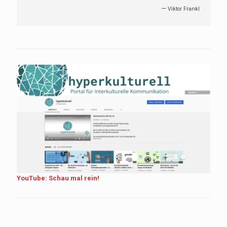
—
Viktor Frankl
YouTube: Schau mal rein!