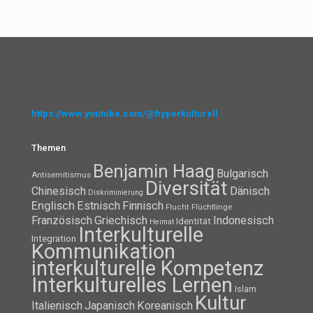
https://www.youtube.com/@hyperkulturell
Themen
Benjamin Haag
Bulgarisch
Antisemitismus
Diversität
Chinesisch
Dänisch
Diskriminierung
Englisch
Estnisch
Finnisch
Flüchtlinge
Flucht
Französisch
Griechisch
Indonesisch
Identität
Heimat
Interkulturelle
Integration
Kommunikation
interkulturelle Kompetenz
Interkulturelles Lernen
Islam
Kultur
Italienisch
Japanisch
Koreanisch