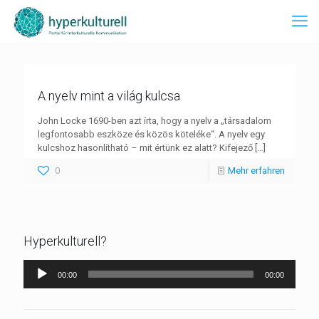
A nyelv mint a világ kulcsa
John Locke 1690-ben azt írta, hogy a nyelv a „társadalom
legfontosabb eszköze és közös köteléke“. A nyelv egy
kulcshoz hasonlítható – mit értünk ez alatt? Kifejező
[…]
0
Mehr erfahren
Hyperkulturell?
Audio-
00:00
00:00
Player