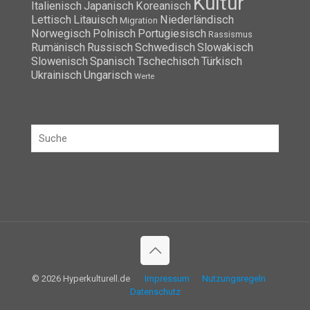
Kultur
Italienisch
Japanisch
Koreanisch
Lettisch
Litauisch
Niederländisch
Migration
Norwegisch
Polnisch
Portugiesisch
Rassismus
Rumänisch
Russisch
Schwedisch
Slowakisch
Slowenisch
Spanisch
Tschechisch
Türkisch
Ukrainisch
Ungarisch
Werte
© 2026 Hyperkulturell.de
Impressum
Nutzungsregeln
Datenschutz