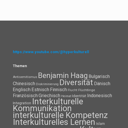
https://www.youtube.com/@hyperkulturell
Themen
Benjamin Haag
Bulgarisch
Antisemitismus
Diversität
Chinesisch
Dänisch
Diskriminierung
Englisch
Estnisch
Finnisch
Flüchtlinge
Flucht
Französisch
Griechisch
Indonesisch
Identität
Heimat
Interkulturelle
Integration
Kommunikation
interkulturelle Kompetenz
Interkulturelles Lernen
Islam