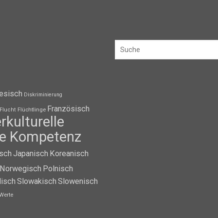
esisch
Diskriminierung
Französisch
Flüchtlinge
Flucht
erkulturelle
lle Kompetenz
isch
Japanisch
Koreanisch
Norwegisch
Polnisch
isch
Slowakisch
Slowenisch
Werte