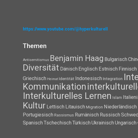
https://www.youtube.com/@hyperkulturell
Themen
Benjamin Haag
Bulgarisch
Chin
Antisemitismus
Diversität
Dänisch
Englisch
Estnisch
Finnisch
Int
Griechisch
Indonesisch
Identität
Integration
Heimat
Kommunikation
interkulture
Interkulturelles Lernen
Italien
Islam
Kultur
Lettisch
Litauisch
Niederländisch
Migration
Portugiesisch
Rumänisch
Russisch
Schwed
Rassismus
Spanisch
Tschechisch
Türkisch
Ukrainisch
Ungarisch