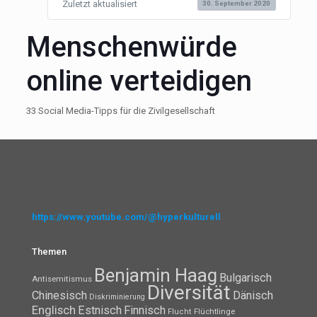
Zuletzt aktualisiert
30. September 2020
Menschenwürde
online verteidigen
33 Social Media-Tipps für die Zivilgesellschaft
https://www.youtube.com/@hyperkulturell
Themen
Benjamin Haag
Bulgarisch
Antisemitismus
Diversität
Chinesisch
Dänisch
Diskriminierung
Englisch
Estnisch
Finnisch
Flüchtlinge
Flucht