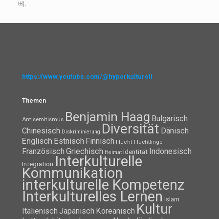
베.
https://www.youtube.com/@hyperkulturell
Themen
Benjamin Haag
Bulgarisch
Antisemitismus
Diversität
Chinesisch
Dänisch
Diskriminierung
Englisch
Estnisch
Finnisch
Flüchtlinge
Flucht
Französisch
Griechisch
Indonesisch
Identität
Heimat
Interkulturelle
Integration
Kommunikation
interkulturelle Kompetenz
Interkulturelles Lernen
Islam
Kultur
Italienisch
Japanisch
Koreanisch