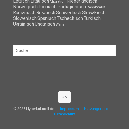
Lettisch
Litauisch
Niederländisch
Migration
Norwegisch
Polnisch
Portugiesisch
Rassismus
Rumänisch
Russisch
Schwedisch
Slowakisch
Slowenisch
Spanisch
Tschechisch
Türkisch
Ukrainisch
Ungarisch
Werte
© 2026 Hyperkulturell.de
Impressum
Nutzungsregeln
Datenschutz